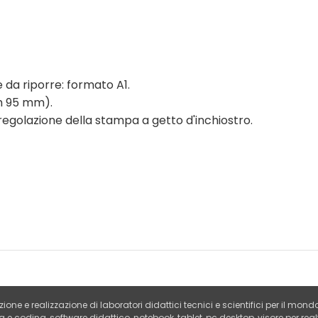
le da riporre: formato A1.
h 95 mm).
 regolazione della stampa a getto d'inchiostro.
zione e realizzazione di laboratori didattici tecnici e scientifici per il mond
va e coding, software didattico, notebook, tablet, pc desktop, visore per r