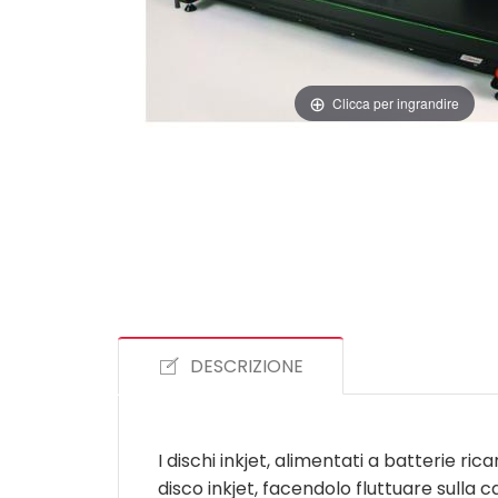
Clicca per ingrandire
DESCRIZIONE
I dischi inkjet, alimentati a batterie ri
disco inkjet, facendolo fluttuare sulla c