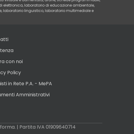
 di elettronica, laboratorio di educazione ambientale,
le, laboratorio linguistico, laboratorio multimediale e
atti
stenza
ra con noi
acy Policy
sti in Rete P.A. - MePA
menti Amministrativi
si forma. | Partita IVA 01909640714