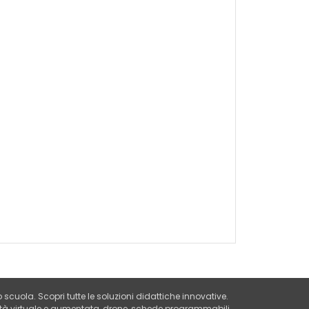
o scuola. Scopri tutte le soluzioni didattiche innovative.
ealtà virtuale e aumentata, drone, schede programmabili,