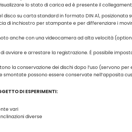
visualizzare lo stato di carica ed è presente il collegamento
el disco su carta standard in formato DIN A1, posizionata su
ia di inchiostro per stampante e per differenziare i movim
il moto anche con una videocamera ad alta velocità (optiona
 avviare e arrestare la registrazione. É possibile impost
no la conservazione dei dischi dopo l’uso (servono per evi
ucce smontate possono essere conservate nell’apposita cu
GETTO DI ESPERIMENTI:
ente vari
inclinazioni diverse