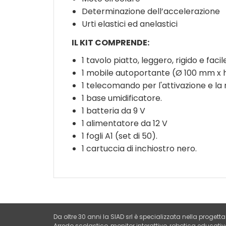
Determinazione dell’accelerazione
Urti elastici ed anelastici
IL KIT COMPRENDE:
1 tavolo piatto, leggero, rigido e faci
1 mobile autoportante (Ø 100 mm x 
1 telecomando per l'attivazione e la
1 base umidificatore.
1 batteria da 9 V
1 alimentatore da 12 V
1 fogli A1 (set di 50).
1 cartuccia di inchiostro nero.
Da oltre 30 anni la SIAD srl è specializzata nella progetta
Arredo scolastico, monitor interattivo, robotica educati